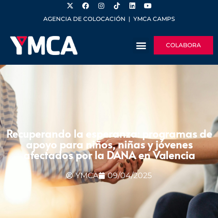
AGENCIA DE COLOCACIÓN
|
YMCA CAMPS
COLABORA
Recuperando la esperanza: programas de
apoyo para niños, niñas y jóvenes
afectados por la DANA en Valencia
YMCA
09/04/2025