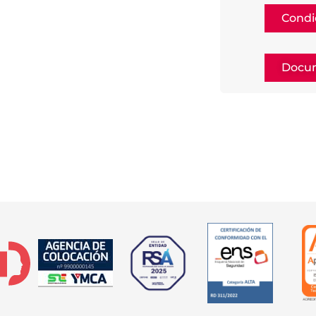
Condi
Docum