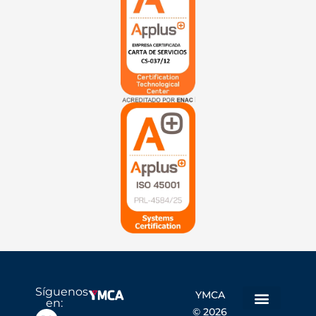
Síguenos
YMCA
en:
© 2026