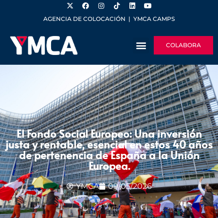
AGENCIA DE COLOCACIÓN
|
YMCA CAMPS
COLABORA
El Fondo Social Europeo: Una inversión
justa y rentable, esencial en estos 40 años
de pertenencia de España a la Unión
Europea.
YMCA
09/05/2026