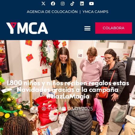
AGENCIA DE COLOCACIÓN
|
YMCA CAMPS
COLABORA
1.800 niños y niños reciben regalos estas
Navidades gracias a la campaña
#HazLaMagia
YMCA
03/01/2025