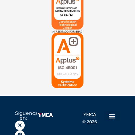
Síguenos
YMCA
en:
© 2026