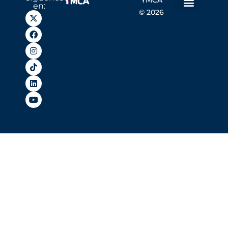
YMCA
en:
© 2026