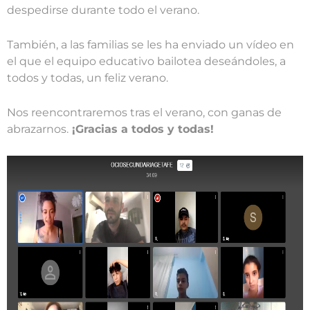
despedirse durante todo el verano.
También, a las familias se les ha enviado un vídeo en
el que el equipo educativo bailotea deseándoles, a
todos y todas, un feliz verano.
Nos reencontraremos tras el verano, con ganas de
abrazarnos.
¡Gracias a todos y todas!