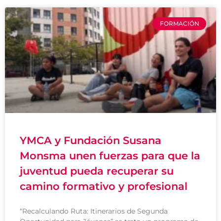
FORMACIÓN
YMCA y Fundación Susana
Monsma unen fuerzas para que la
juventud pueda recuperar su
camino formativo y profesional
“Recalculando Ruta: Itinerarios de Segunda