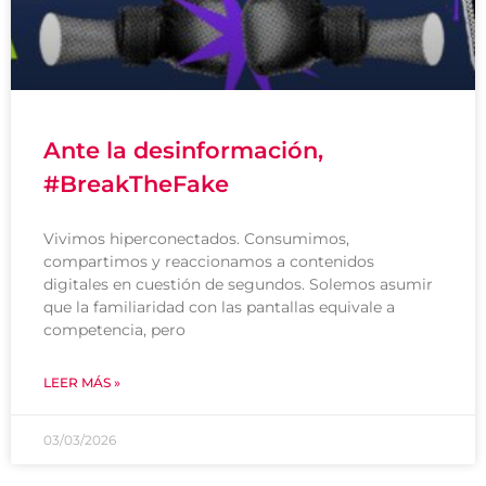
Ante la desinformación,
#BreakTheFake
Vivimos hiperconectados. Consumimos,
compartimos y reaccionamos a contenidos
digitales en cuestión de segundos. Solemos asumir
que la familiaridad con las pantallas equivale a
competencia, pero
LEER MÁS »
03/03/2026