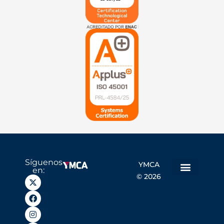
Síguenos
YMCA
en:
© 2026