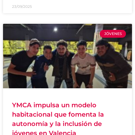
23/09/2025
JÓVENES
YMCA impulsa un modelo
habitacional que fomenta la
autonomía y la inclusión de
jóvenes en Valencia