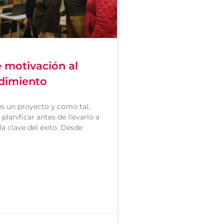
e motivación al
dimiento
s un proyecto y como tal,
planificar antes de llevarlo a
 la clave del éxito. Desde