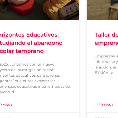
rizontes Educativos:
Taller d
tudiando el abandono
empren
colar temprano
Emprender e
informarse y 
2025, contamos con un nuevo
la acción, es
yecto de investigación social:
#YMCA , a
rizontes educativos para jóvenes
rantes” que busca explorar las
eriencias educativas interrumpidas de
juventud
R MÁS »
LEER MÁS »