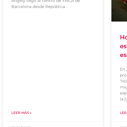
Angely llegó al centro de YMCA de
Barcelona desde República
Ho
es
es
En 
pro
“Ho
mig
exp
la 
LEER MÁS »
LEE