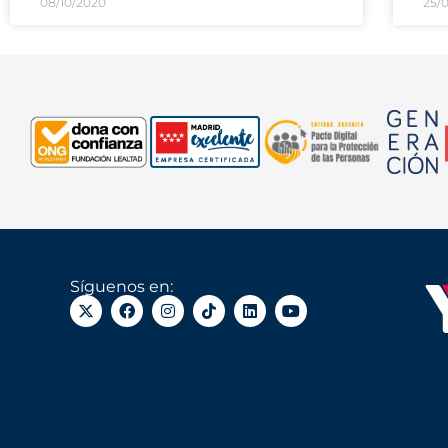
08/10/2020
25/
Síguenos en: