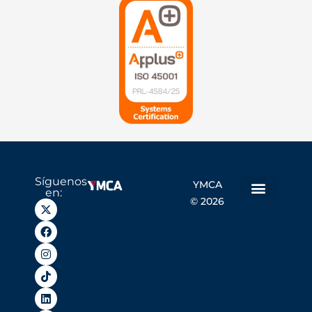
Síguenos
YMCA
en:
© 2026