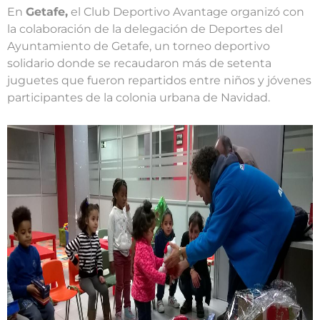
En
Getafe,
el Club Deportivo Avantage organizó con
la colaboración de la delegación de Deportes del
Ayuntamiento de Getafe, un torneo deportivo
solidario donde se recaudaron más de setenta
juguetes que fueron repartidos entre niños y jóvenes
participantes de la colonia urbana de Navidad.