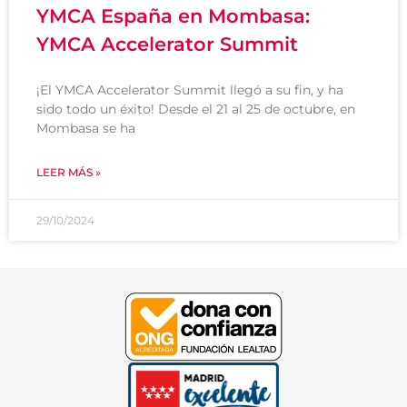
YMCA España en Mombasa:
YMCA Accelerator Summit
¡El YMCA Accelerator Summit llegó a su fin, y ha
sido todo un éxito! Desde el 21 al 25 de octubre, en
Mombasa se ha
LEER MÁS »
29/10/2024