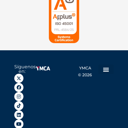
Síguenos
YMCA
en:
© 2026